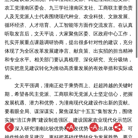
农工党潼南区委会、九三学社潼南区支社、工商联主要负责
人及无党派人士代表围绕现代种业、农业科技、文旅发展、
循环经济、人才培育、人工智能等方面作交流发言。在认真
听取发言后，文天平说，大家聚焦区委、区政府中心工作，
扎实开展重点课题调研协商，提出很多针对性的建议，充分
体现了为全区改革发展建诤言、献良策、出实招的担当精神
和专业水平。相关部门要认真梳理、深化研究、充分吸纳，
切实把意见建议转化为推动高质量发展的有效举措和实际成
效。
文天平强调，潼南正处于乘势而上、赶超跨越的关键时
期，希望各民主党派、工商联和无党派人士坚定信心，把握
发展机遇、潜力和优势，为潼南现代化建设作出新的贡献。
要着眼全局、谋深谋实，聚焦谋划“十五五”集智发力，围绕
实施“涪江奔腾”建设制造强区、建设国家农业现代化示范区
等，深入研究潼南比较优势和后发优势，提出具体务实、可
操作性的意见建议，更好把基础优势转化为发展胜势。要立