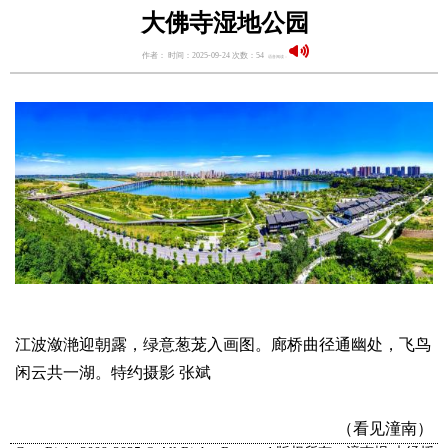
大佛寺湿地公园
作者： 时间：2025-09-24 次数：54
语音阅读：
江波潋滟迎朝露，绿意葱茏入画图。廊桥曲径通幽处，飞鸟
闲云共一湖。特约摄影 张斌
（看见潼南）