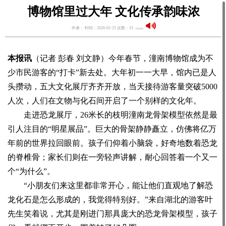
博物馆里过大年 文化传承韵味浓
作者： 时间：2026-02-25 次数：53
语音阅读：
本报讯
（记者 彭春 刘文静）今年春节，潼南博物馆成为不
少市民游客的“打卡”新去处。大年初一一大早，馆内已是人
头攒动，五大文化展厅齐齐开放，当天接待游客量突破5000
人次，人们在文物与化石间开启了一个别样的文化年。
走进恐龙展厅，26米长的枝明潼南龙骨架模型依然是最
引人注目的“明星展品”。巨大的骨架静静矗立，仿佛将亿万
年前的世界拉回眼前。孩子们仰着小脑袋，好奇地数着恐龙
的脊椎骨；家长们则在一旁轻声讲解，耐心回答着一个又一
个“为什么”。
“小朋友们来这里都非常开心，能让他们直观地了解恐
龙化石是怎么形成的，我觉得特别好。”来自湖北的游客叶
先生笑着说，尤其是刚进门那具庞大的恐龙骨架模型，孩子