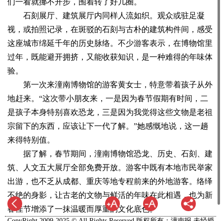
们一看就挪不开步，围着转了好几圈。
石刻展厅、建筑展厅内同样人流如织。观众或驻足凝
视，或拍照记录，在斑驳的石刻与古朴的建筑构件间，感受
这座城市绵延千年的历史脉络。不少游客表示，在博物馆里
过年，既能避开拥挤，又能收获知识，是一种难得的年味体
验。
第一次来潼南博物馆的游客黄女士，特意带着孩子从外
地赶来。“这次带小朋友来，一是因为春节假期有时间，二
是孩子本身特别喜欢恐龙，三是因为我觉得这些文物是老祖
宗留下的东西，应该让下一代了解。”她感慨地说，这一趟
来得特别值。
据了解，春节期间，潼南博物馆恐龙、历史、石刻、建
筑、人文五大展厅全部免费开放。游客中既有本地市民举家
出游，也不乏从成都、重庆等地专程前来的外地游客。络绎
不绝的身影，让古老的文物与鲜活的年味在此相遇，也为新
春佳节增添了一抹温暖而厚重的文化底色。
CopyRight 2009-2025 © All Rights Reserved.版权所有：潼南报 未经授