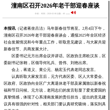
潼南区召开2026年老干部迎春座谈
作者： 时间：2026-02-06 次数：49
语音阅读：
本报讯
（记者蒋坐吕洁）马年新春佳节将至。2月4日下午，
潼南区召开2026年老干部迎春座谈会，通报2025年全区经济
社会发展情况和今年重点工作，听取意见建议，与大家共迎
新春佳节、共商发展大计。
区委书记元方出席会议并讲话。区政协主席欧汉东，区
委副书记张翱，区领导何礼兵、曾伟、刘艳出席。
会上，蒋道义、黄公元、杨宏玉代表老同志发言。
认真听取大家发言后，元方代表区委、区人大常委会、
区政府、区政协向全区广大离退休老干部及家属致以新春祝
福和节日问候。元方说，老同志们的发言彰显了爱党爱国的
真挚情感，体现了心系潼南发展的责任担当，提出的意见建
议具有很强的针对性，相关部门要认真研究吸纳，落实到具