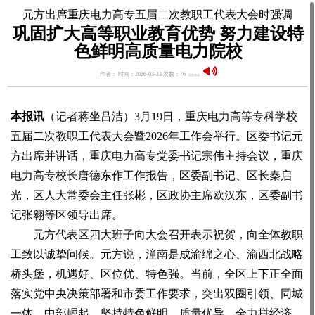
元方出席重庆电力高专五届二次教职工代表大会时强调
巩固扩大高等职业教育优势 努力建设特
色鲜明高质量电力院校
作者： 时间：2026-03-23 次数：76
语音阅读：
本报讯
（记者蒋坐吕洁）3月19日，重庆电力高等专科学校
五届二次教职工代表大会暨2026年工作会举行。区委书记元
方出席并讲话，重庆电力高专党委书记宗伟主持会议，重庆
电力高专校长唐德东作工作报告，区委副书记、区长秦启
光，区人大常委会主任张彬，区政协主席欧汉东，区委副书
记张翱等区领导出席。
元方代表区四大班子向大会召开表示祝贺，向全体教职
工致以诚挚问候。元方说，潼南是成渝绵之心、渝西北战略
桥头堡，机遇好、区位优、特色强。当前，全区上下正全面
落实党中央决策部署和市委工作要求，突出双圈引领、同城
一体、中部崛起，坚持特色鲜明、质量优异，全力拼经济、