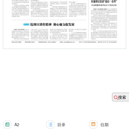
搜索
A2
目录
往期