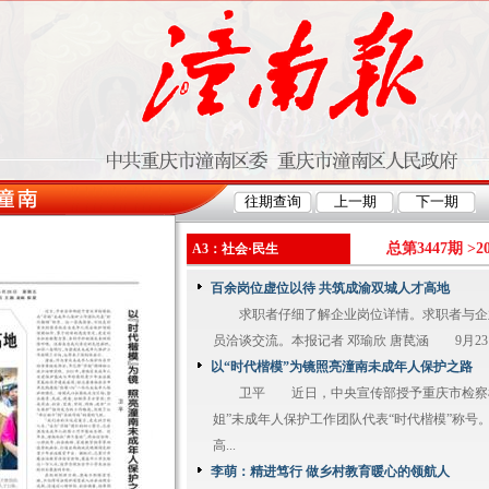
总第3447期 >
2
A3：社会·民生
百余岗位虚位以待 共筑成渝双城人才高地
求职者仔细了解企业岗位详情。求职者与企
员洽谈交流。本报记者 邓瑜欣 唐苠涵 9月23日
以“时代楷模”为镜照亮潼南未成年人保护之路
卫平 近日，中央宣传部授予重庆市检察
姐”未成年人保护工作团队代表“时代楷模”称号
高...
李萌：精进笃行 做乡村教育暖心的领航人