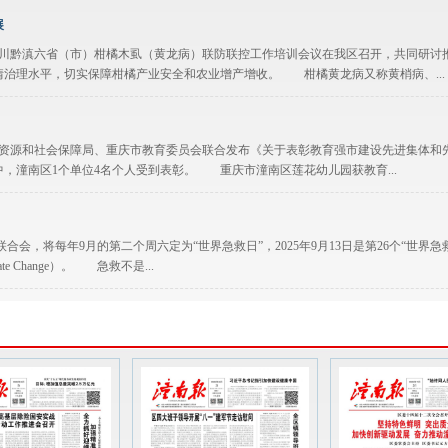
展
渝川黔滇六省（市）柑橘木虱（黄龙病）联防联控工作培训会议在我区召开，共同研讨
治理水平，切实保障柑橘产业安全和农业增产增收。 柑橘黄龙病又称黄梢病、...
力资源和社会保障局、重庆市教育委员会联合发布《关于表彰教育强市建设先进集体和
其中，潼南区1个单位4名个人受到表彰。 重庆市潼南区莲花幼儿园获教育...
会，将每年9月的第二个周六定为“世界急救日”，2025年9月13日是第26个“世界急
ate Change）。 急救不是...
型城乡空间格局
文天平前往潼南高新区东区、田家镇、塘坝镇调研城镇体系和城乡空间优化时强调，要
精神，全面落实市委六届七次全会部署，认真践行人民城市理念，高质量推进全区“..
“莎姐”未成年人保护工作团队代表“时代楷模”称号。这一崇高荣誉，不仅是对重庆