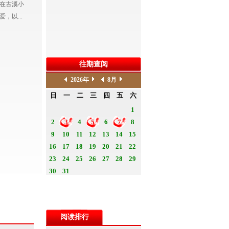
 在古溪小
以...
往期查阅
阅读排行