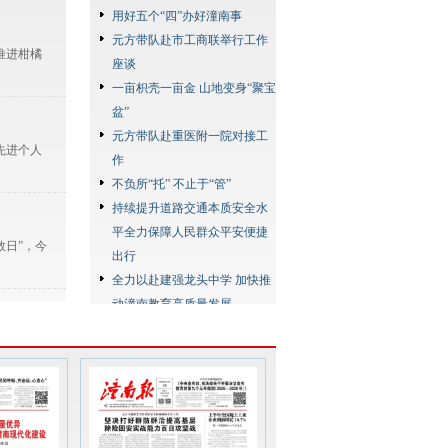
用好五个“四”办好潼南事
元方带队赴市工商联举行工作
推进柑橘
座谈
一亩枳壳一亩金 山地变身“聚宝
盆”
元方带队赴重医附一院对接工
先进个人
作
不负所“托” 不止于“管”
持续提升道路交通本质安全水
平全力保障人民群众平安便捷
救日”，今
出行
全力以赴建强龙头中学 加快推
动潼南教育高质量发展
持续完善灾害应对处置体系 切
深入学习
实保障人民群众生命财产安全
.
你好潼南·澄湖映夏
“渝超”潼南代表队球员选拔火
热开启
检察系统