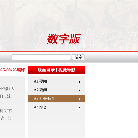
025-09-26
编印
版面目录
|
视觉导航
A1:要闻
业招聘人
A2:要闻
，潼...
A3:社会·民生
A4:综合
机关“莎
。这一崇