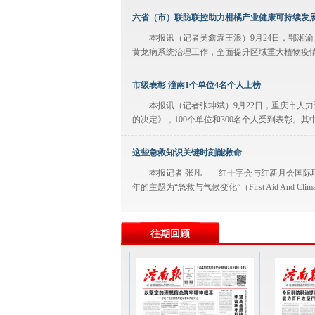
六省（市）联防联控助力柑橘产业健康可持续发
本报讯（记者吴鑫袁王浪）9月24日，鄂湘
黄龙病系统治理工作，全面提升区域重大植物疫情
市级表彰 潼南1个单位4名个人上榜
本报讯（记者张坤斌）9月22日，重庆市人
的决定》，100个单位和300名个人受到表彰。
这些急救知识关键时刻能救命
本报记者 张凡 红十字会与红新月会国际联合
年的主题为“急救与气候变化”（First Aid And Clim
统筹联动 融合互促 构建功能互补集约高效的新
往期回顾
本报讯（记者邓越月蒋坐）近日，区委书记
贯彻习近平总书记在中央城市工作会议上重要讲话
以“时代楷模”为镜照亮潼南未成年人保护之路
卫平 近日，中央宣传部授予重庆市检察机关